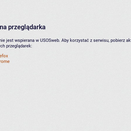
na przeglądarka
nie jest wspierana w USOSweb. Aby korzystać z serwisu, pobierz ak
ych przeglądarek:
refox
hrome